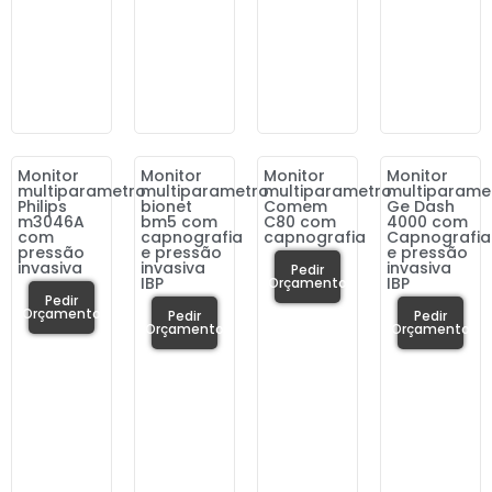
Monitor
Monitor
Monitor
Monitor
multiparametro
multiparametro
multiparametro
multiparame
Philips
bionet
Comem
Ge Dash
m3046A
bm5 com
C80 com
4000 com
com
capnografia
capnografia
Capnografia
pressão
e pressão
e pressão
invasiva
invasiva
invasiva
Pedir
IBP
IBP
Orçamento
Pedir
Orçamento
Pedir
Pedir
Orçamento
Orçamento