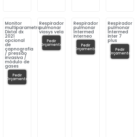
Monitor
Respirador
Respirador
Respirador
multiparametro
pulmonar
pulmonar
pulmonar
Dixtal dx
viasys vela
Intermed
Intermed
2021
interneo
inter 7
opcional
plus
Pedir
de
Orçamento
Pedir
capnografia
Orçamento
Pedir
/ pressão
Orçamento
invasiva /
módulo de
gases
Pedir
Orçamento