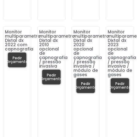
Monitor
Monitor
Monitor
Monitor
multiparametro
multiparametro
multiparametro
multiparame
Dixtal dx
Dixtal dx
Dixtal dx
Dixtal dx
2022 com
2010
2020
2023
capnografia
opcional
opcional
opcional
de
de
de
capnografia
capnografia
capnografia
Pedir
/ pressão
/ pressão
/ pressão
Orçamento
invasiva
invasiva /
invasiva /
módulo de
módulo de
gases
gases
Pedir
Orçamento
Pedir
Pedir
Orçamento
Orçamento