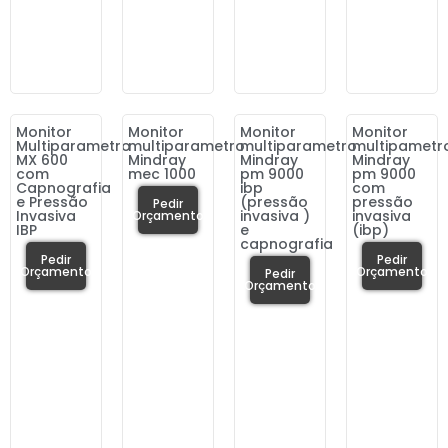
Monitor
Monitor
Monitor
Monitor
Multiparametro
multiparametro
multiparametro
multipametr
MX 600
Mindray
Mindray
Mindray
com
mec 1000
pm 9000
pm 9000
Capnografia
ibp
com
e Pressão
(pressão
pressão
Pedir
Invasiva
invasiva )
invasiva
Orçamento
IBP
e
(ibp)
capnografia
Pedir
Pedir
Orçamento
Orçamento
Pedir
Orçamento