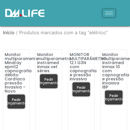
Início
/ Produtos marcados com a tag “elétrico”
Monitor
Monitor
MONITOR
Monitor
multiparametro
multiparametro
MULTIPARÂMETRO
multiparame
Mindray
instramed
12.1 G3N
instramed
epm12
inmax vet
com
inmax 10
capnografia
séries
capnografia
com
débito
e pressão
capnografia
Cardíaco
invasiva
e pressão
Pedir
pressão
invasiva
Orçamento
invasiva –
IBP
Pedir
Novo
Orçamento
Pedir
Orçamento
Pedir
Orçamento