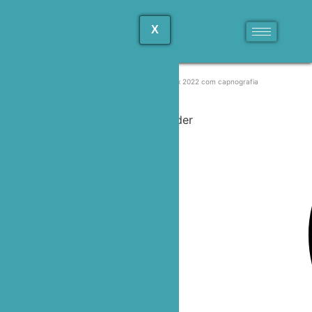
X
Início
/
Monitor
/ Monitor multiparametro Dixtal dx 2022 com capnografia