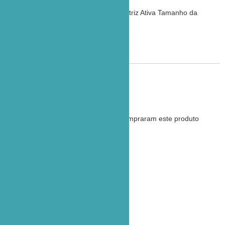
Tipo: Cristal Líquido Colorido de Matriz Ativa Tamanho da
tela: 8” (diagonal)
Resolução: 800 x 480 pontos
Avaliações
Não há avaliações ainda.
Apenas clientes conectados que compraram este produto
podem deixar uma avaliação.
Contato