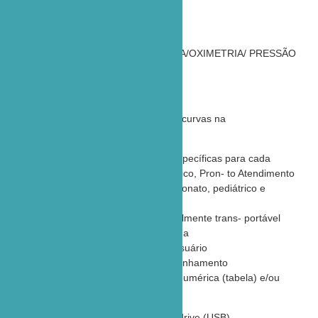
DX 2022
ECG/RESPIRAÇÃO/TEMPERATURA/OXIMETRIA/ PRESSÃO
NÃO INVASIVA/CAPNOGRAFIA
Principais características
Integração de informações e curvas na
mesma tela
Interfaces e configurações específicas para cada
ambiente (UTI, Centro Cirúrgico, Pron- to Atendimento
e Diagnóstico) e paciente (neonato, pediátrico e
adulto)
Monitor leve, compacto e facilmente trans- portável
por meio de sua alça embutida
Alarmes configuráveis pelo usuário
Histórico – Permite o acompanhamento
da evolução do paciente de forma numérica (tabela) e/ou
gráfica
Gravação de dados em pen drive (USB)