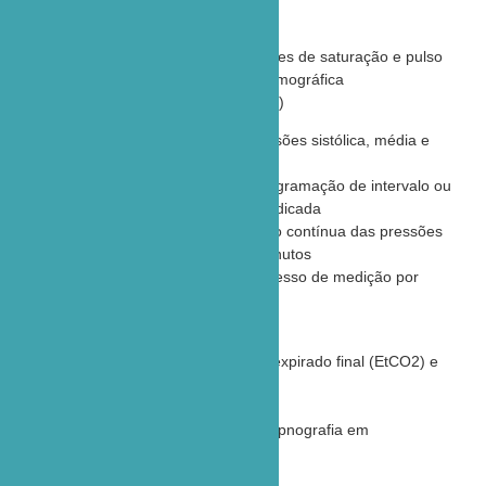
Oximetria (SpO2)
Indicação numérica dos valores de saturação e pulso
Apresentação da curva pletismográfica
Pressão Arterial Não Invasiva (NIBP)
Indicação numérica das pressões sistólica, média e
diastólica
Medição automática com programação de intervalo ou
medição manual por tecla dedicada
Modo STAT para monitoração contínua das pressões
durante um intervalo de 5 minutos
Interrupção imediata do processo de medição por
tecla dedicada
Capnografia (EtCO2)
Indicação numérica do CO2 expirado final (EtCO2) e
da freqüência respiratória
Detecção de CO2 inspirado
Apresentação da curva de capnografia em
tempo real