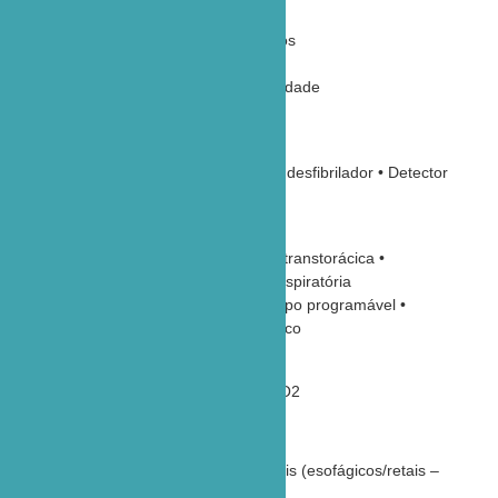
ECG
Até 3 (três) canais simultâneos
7 (sete) derivações
Traçados com ganho e velocidade
programáveis
Detecção de QRS
Proteção contra descarga do desfibrilador • Detector
de marcapasso
Respiração (Resp)
Detecção por bioimpedância transtorácica •
Monitoração da freqüência respiratória
Detecção de apnéia com tempo programável •
Traçado com ganho automático
DX 2022
ECG/RESP/TEMP/ SpO2/NIBP/EtCO2
Temperatura (Temp)
Sensores cutâneos/superficiais (esofágicos/retais –
opc)