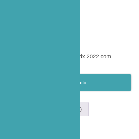
Monitor multiparametro Dixtal dx 2022 com
capnografia
Pedir Orçamento
Descrição
Avaliações (0)
Descrição