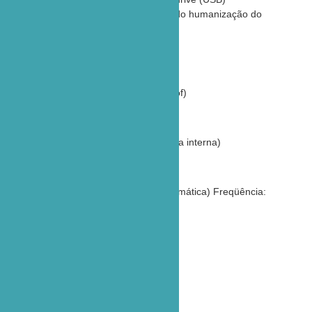
Espaço para arte, promovendo humanização do
ambiente
Especificações gerais
Dimensões
200 x 230 x 140 mm (alt x larg x prof)
Peso
2,7kg (sem acessórios e com bateria interna)
Alimentação
Rede Elétrica: 100 – 240 VCA (automática) Freqüência:
50/60 Hz
Alimentação DC: 10 – 18 VDC
Potência da Fonte: 120 VA
Bateria Recarregável Interna
Tela do Vídeo