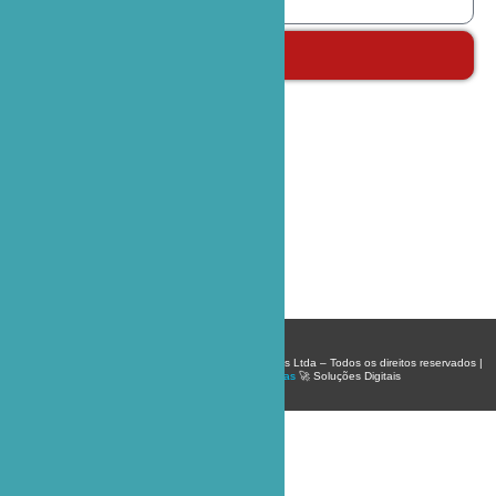
Enviar
Nossas Redes
Copyright © 2024 DM Life Equipamentos Hospitalares Ltda – Todos os direitos reservados |
Desenvolvido por
Agência Bond Midias
🚀 Soluções Digitais